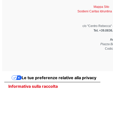
Mappa Sito
Sostieni Caritas Idruntina
c/o "Centro Rebecca" 
Tel. +39.0836
Ar
Piazza Ba
Codic
Le tue preferenze relative alla privacy
Informativa sulla raccolta