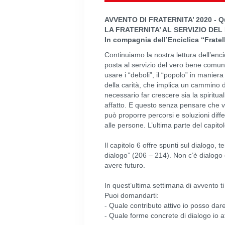
AVVENTO DI FRATERNITA’ 2020 - Qu
LA FRATERNITA’ AL SERVIZIO DE
In compagnia dell’Enciclica “Fratel
Continuiamo la nostra lettura dell’encic
posta al servizio del vero bene comune
usare i “deboli”, il “popolo” in manie
della carità, che implica un cammino di
necessario far crescere sia la spiritual
affatto. E questo senza pensare che v
può proporre percorsi e soluzioni diffe
alle persone. L’ultima parte del capit
Il capitolo 6 offre spunti sul dialogo
dialogo” (206 – 214). Non c’è dialogo 
avere futuro.
In quest’ultima settimana di avvento ti 
Puoi domandarti:
- Quale contributo attivo io posso da
- Quale forme concrete di dialogo io at