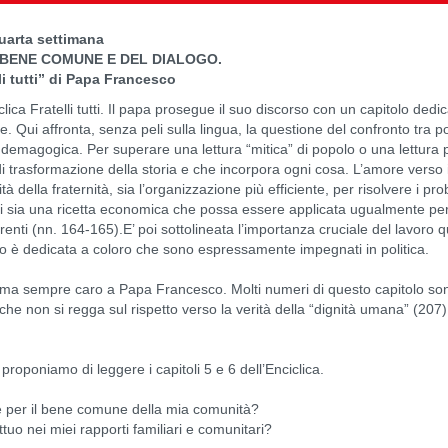
arta settimana
L BENE COMUNE E DEL DIALOGO.
li tutti” di Papa Francesco
lica Fratelli tutti. Il papa prosegue il suo discorso con un capitolo dedica
. Qui affronta, senza peli sulla lingua, la questione del confronto tra
ra demagogica. Per superare una lettura “mitica” di popolo o una lettura 
 trasformazione della storia e che incorpora ogni cosa. L’amore verso il 
ità della fraternità, sia l’organizzazione più efficiente, per risolvere i
i sia una ricetta economica che possa essere applicata ugualmente per t
renti (nn. 164-165).E’ poi sottolineata l’importanza cruciale del lavoro
olo è dedicata a coloro che sono espressamente impegnati in politica.
, tema sempre caro a Papa Francesco. Molti numeri di questo capitolo sono
che non si regga sul rispetto verso la verità della “dignità umana” (207
proponiamo di leggere i capitoli 5 e 6 dell’Enciclica.
re per il bene comune della mia comunità?
tuo nei miei rapporti familiari e comunitari?