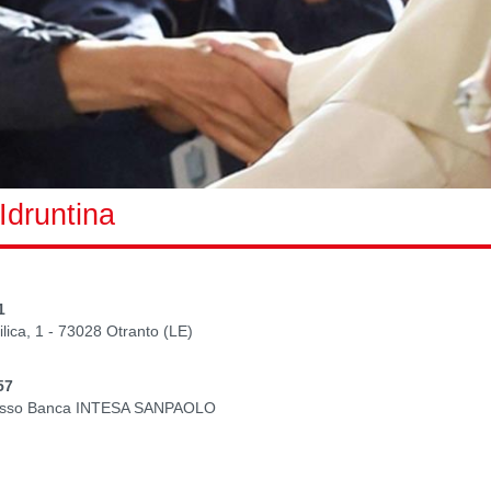
 Idruntina
1
ilica, 1 - 73028 Otranto (LE)
57
 presso Banca INTESA SANPAOLO