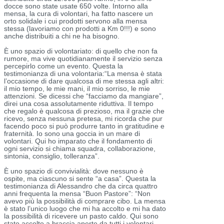
docce sono state usate 650 volte. Intorno alla
mensa, la cura di volontari, ha fatto nascere un
orto solidale i cui prodotti servono alla mensa
stessa (lavoriamo con prodotti a Km 0!!!) e sono
anche distribuiti a chi ne ha bisogno.
È uno spazio di volontariato: di quello che non fa
rumore, ma vive quotidianamente il servizio senza
percepirlo come un evento. Questa la
testimonianza di una volontaria:“La mensa è stata
l’occasione di dare qualcosa di me stessa agli altri:
il mio tempo, le mie mani, il mio sorriso, le mie
attenzioni. Se dicessi che “facciamo da mangiare”,
direi una cosa assolutamente riduttiva. Il tempo
che regalo è qualcosa di prezioso, ma il grazie che
ricevo, senza nessuna pretesa, mi ricorda che pur
facendo poco si può produrre tanto in gratitudine e
fraternità. Io sono una goccia in un mare di
volontari. Qui ho imparato che il fondamento di
ogni servizio si chiama squadra, collaborazione,
sintonia, consiglio, tolleranza”.
È uno spazio di convivialità: dove nessuno è
ospite, ma ciascuno si sente “a casa”. Questa la
testimonianza di Alessandro che da circa quattro
anni frequenta la mensa “Buon Pastore”: “Non
avevo più la possibilità di comprare cibo. La mensa
è stato l’unico luogo che mi ha accolto e mi ha dato
la possibilità di ricevere un pasto caldo. Qui sono
stato accolto a braccia aperte da tutti i volontari