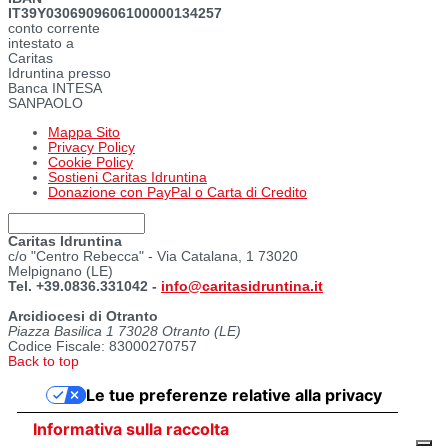
IT39Y0306909606100000134257
conto corrente
intestato a
Caritas
Idruntina presso
Banca INTESA
SANPAOLO
Mappa Sito
Privacy Policy
Cookie Policy
Sostieni Caritas Idruntina
Donazione con PayPal o Carta di Credito
Caritas Idruntina
c/o "Centro Rebecca" - Via Catalana, 1 73020
Melpignano (LE)
Tel. +39.0836.331042 -
info@caritasidruntina.it
Arcidiocesi di Otranto
Piazza Basilica 1 73028 Otranto (LE)
Codice Fiscale: 83000270757
Back to top
Le tue preferenze relative alla privacy
Informativa sulla raccolta