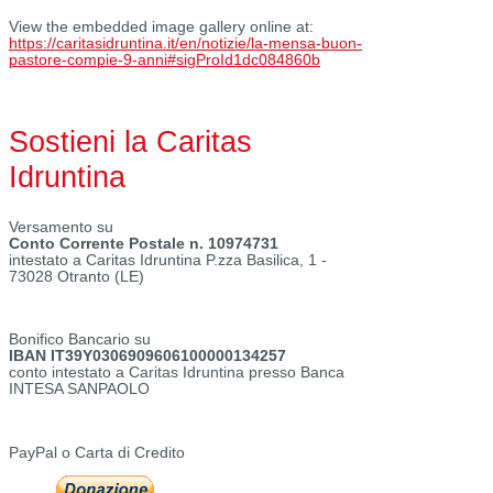
View the embedded image gallery online at:
https://caritasidruntina.it/en/notizie/la-mensa-buon-
pastore-compie-9-anni#sigProId1dc084860b
Sostieni la Caritas
Idruntina
Versamento su
Conto Corrente Postale n. 10974731
intestato a Caritas Idruntina P.zza Basilica, 1 -
73028 Otranto (LE)
Bonifico Bancario su
IBAN IT39Y0306909606100000134257
conto intestato a Caritas Idruntina presso Banca
INTESA SANPAOLO
PayPal o Carta di Credito