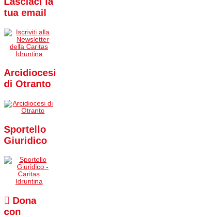
Lasciaci la
tua email
Arcidiocesi
di Otranto
Sportello
Giuridico
Dona
con