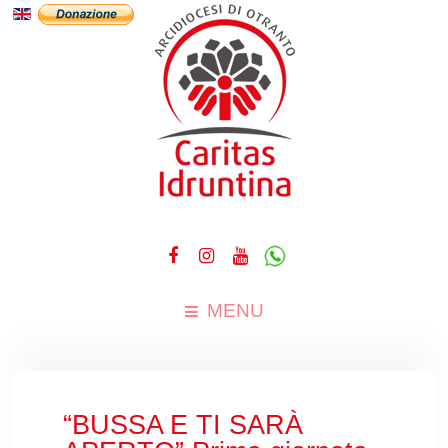
MENU
“BUSSA E TI SARÀ