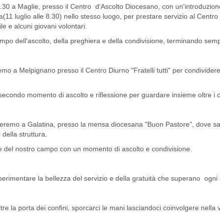
8.30 a Maglie, presso il Centro d'Ascolto Diocesano, con un'introduzion
a(11 luglio alle 8.30) nello stesso luogo, per prestare servizio al Centro 
ile e alcuni giovani volontari.
empo dell'ascolto, della preghiera e della condivisione, terminando semp
remo a Melpignano presso il Centro Diurno "Fratelli tutti" per condividere 
econdo momento di ascolto e riflessione per guardare insieme oltre i con
troveremo a Galatina, presso la mensa diocesana "Buon Pastore", dove sa
della struttura.
e del nostro campo con un momento di ascolto e condivisione.
erimentare la bellezza del servizio e della gratuità che superano ogni 
e la porta dei confini, sporcarci le mani lasciandoci coinvolgere nella vit