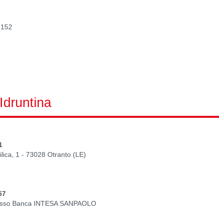
6152
 Idruntina
1
ilica, 1 - 73028 Otranto (LE)
57
 presso Banca INTESA SANPAOLO