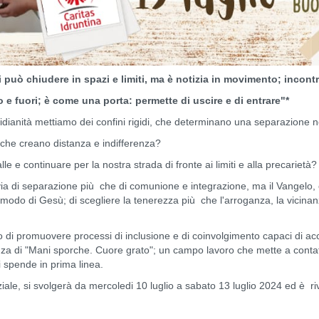
i può chiudere in spazi e limiti, ma è notizia in movimento; incon
o e fuori; è come una porta: permette di uscire e di entrare"*
idianità mettiamo dei confini rigidi, che determinano una separazione net
 che creano distanza e indifferenza?
le e continuare per la nostra strada di fronte ai limiti e alla precarietà?
via di separazione più che di comunione e integrazione, ma il Vangelo, 
 modo di Gesù; di scegliere la tenerezza più che l'arroganza, la vicinanz
io di promuovere processi di inclusione e di coinvolgimento capaci di ac
nza di "Mani sporche. Cuore grato"; un campo lavoro che mette a contatt
si spende in prima linea.
le, si svolgerà da mercoledi 10 luglio a sabato 13 luglio 2024 ed è rivo