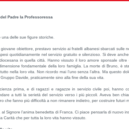
 del Padre la Professoressa
una delle sue figure storiche.
iovane obiettore, prestavo servizio ai fratelli albanesi sbarcati sulle n
esi quotidianamente nel servizio gratuito e silenzioso. Si deve anche 
diocesana in quella città. Hanno vissuto il loro amore sponsale oltre c
e dimensione fondamentale della loro famiglia. La morte di Bruno, è 
to nella loro vita. Non ricordo mai l’uno senza l’altra. Ma questo dolo
Gruppo Davide, praticamente sino alla fine della sua vita.
oscienza prima, e di ragazzi e ragazze in servizio civile poi, hanno 
e a tutti la serietà del servizio verso i più piccoli. Aveva ben chia
ro che fanno più difficoltà a non rimanere indietro, per costruire futuri mi
a al Signore l’anima benedetta di Franca. Ci piace pensarla di nuovo i
 Carità che per tutta la loro vita hanno vissuto.