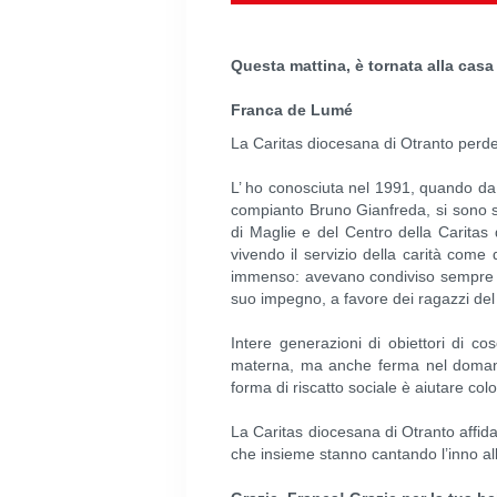
Questa mattina, è tornata alla casa
Franca de Lumé
La Caritas diocesana di Otranto perde 
L’ ho conosciuta nel 1991, quando da g
compianto Bruno Gianfreda, si sono sp
di Maglie e del Centro della Caritas 
vivendo il servizio della carità com
immenso: avevano condiviso sempre tut
suo impegno, a favore dei ragazzi del 
Intere generazioni di obiettori di c
materna, ma anche ferma nel domandar
forma di riscatto sociale è aiutare colo
La Caritas diocesana di Otranto affid
che insieme stanno cantando l’inno alla