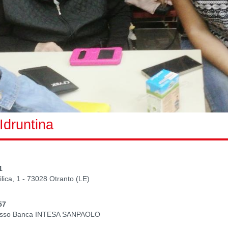
 Idruntina
1
ilica, 1 - 73028 Otranto (LE)
57
 presso Banca INTESA SANPAOLO