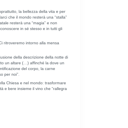
attutto, la bellezza della vita e per
darci che il mondo resterà una “stalla”
 natale resterà una “magia” e non
onoscere in sé stesso e in tutti gli
 Ci ritroveremo intorno alla mensa
ione della descrizione della notte di
ito un altare (…) affinché la dove un
tificazione del corpo, la carne
o per noi”.
 nella Chiesa e nel mondo: trasformare
tà e bere insieme il vino che “rallegra