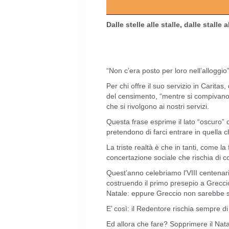
Dalle stelle alle stalle, dalle stalle a
“Non c’era posto per loro nell’alloggio”
Per chi offre il suo servizio in Carita
del censimento, “mentre si compivano p
che si rivolgono ai nostri servizi.
Questa frase esprime il lato “oscuro” de
pretendono di farci entrare in quella
La triste realtà è che in tanti, come la
concertazione sociale che rischia di c
Quest’anno celebriamo l’VIII centenario
costruendo il primo presepio a Greccio
Natale: eppure Greccio non sarebbe s
E’ così: il Redentore rischia sempre d
Ed allora che fare? Sopprimere il Natal