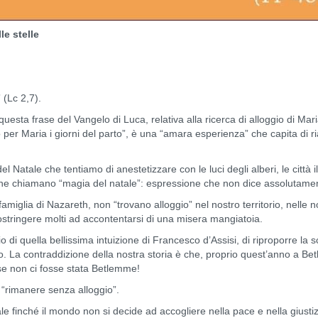
lle stelle
 (Lc 2,7).
s, questa frase del Vangelo di Luca, relativa alla ricerca di alloggio di 
er Maria i giorni del parto”, è una “amara esperienza” che capita di ria
l Natale che tentiamo di anestetizzare con le luci degli alberi, le città il
 che chiamano “magia del natale”: espressione che non dice assolutamen
 famiglia di Nazareth, non “trovano alloggio” nel nostro territorio, nelle n
ostringere molti ad accontentarsi di una misera mangiatoia.
 di quella bellissima intuizione di Francesco d’Assisi, di riproporre la 
. La contraddizione della nostra storia è che, proprio quest’anno a Bet
e non ci fosse stata Betlemme!
i “rimanere senza alloggio”.
e finché il mondo non si decide ad accogliere nella pace e nella giustizi