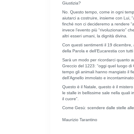
Giustizia?
No. Questo tempo, come in ogni tempo, 
aiutarci a costruire, insieme con Lui, 
finché non ci decideremo a rendere “all
invece l’evento più “rivoluzionario” c
altri esseri umani, la dignità divina.
Con questi sentimenti il 19 dicembre, 
della Parola e dell’Eucarestia con tutti
Sarà un modo per ricordarci quanto an
Greccio del 1223: “oggi quel luogo di 
tempo gli animali hanno mangiato il f
dell’Agnello immolato e incontaminato
Questo è il Natale, questo è il mistero
le stalle in bellissime sale nella qual
il cuore”.
Come Gesù: scendere dalle stelle alle st
Maurizio Tarantino