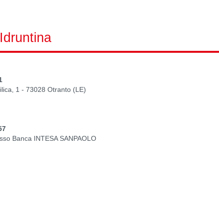
 Idruntina
1
ilica, 1 - 73028 Otranto (LE)
57
 presso Banca INTESA SANPAOLO