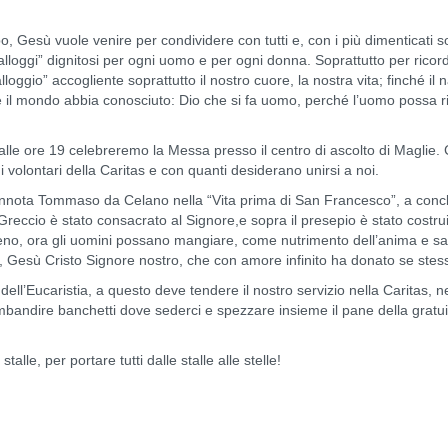
Gesù vuole venire per condividere con tutti e, con i più dimenticati sopr
“alloggi” dignitosi per ogni uomo e per ogni donna. Soprattutto per ricor
oggio” accogliente soprattutto il nostro cuore, la nostra vita; finché il
he il mondo abbia conosciuto: Dio che si fa uomo, perché l’uomo possa ric
alle ore 19 celebreremo la Messa presso il centro di ascolto di Maglie.
 i volontari della Caritas e con quanti desiderano unirsi a noi.
nota Tommaso da Celano nella “Vita prima di San Francesco”, a conclus
Greccio è stato consacrato al Signore,e sopra il presepio è stato costru
ieno, ora gli uomini possano mangiare, come nutrimento dell’anima e san
, Gesù Cristo Signore nostro, che con amore infinito ha donato se stess
 dell’Eucaristia, a questo deve tendere il nostro servizio nella Caritas,
i imbandire banchetti dove sederci e spezzare insieme il pane della gratui
alle, per portare tutti dalle stalle alle stelle!