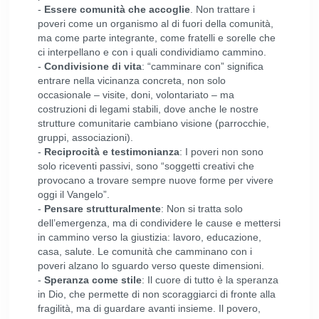
-
Essere comunità che accoglie
. Non trattare i
poveri come un organismo al di fuori della comunità,
ma come parte integrante, come fratelli e sorelle che
ci interpellano e con i quali condividiamo cammino.
-
Condivisione di vita
: “camminare con” significa
entrare nella vicinanza concreta, non solo
occasionale – visite, doni, volontariato – ma
costruzioni di legami stabili, dove anche le nostre
strutture comunitarie cambiano visione (parrocchie,
gruppi, associazioni).
-
Reciprocità e testimonianza
: I poveri non sono
solo riceventi passivi, sono “soggetti creativi che
provocano a trovare sempre nuove forme per vivere
oggi il Vangelo”.
-
Pensare strutturalmente
: Non si tratta solo
dell’emergenza, ma di condividere le cause e mettersi
in cammino verso la giustizia: lavoro, educazione,
casa, salute. Le comunità che camminano con i
poveri alzano lo sguardo verso queste dimensioni.
-
Speranza come stile
: Il cuore di tutto è la speranza
in Dio, che permette di non scoraggiarci di fronte alla
fragilità, ma di guardare avanti insieme. Il povero,