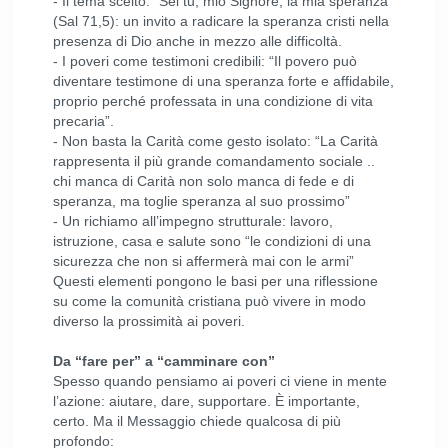
- Il tema scelto: “Sei tu, mio Signore, la mia speranza”
(Sal 71,5): un invito a radicare la speranza cristi nella
presenza di Dio anche in mezzo alle difficoltà.
- I poveri come testimoni credibili: “Il povero può
diventare testimone di una speranza forte e affidabile,
proprio perché professata in una condizione di vita
precaria”.
- Non basta la Carità come gesto isolato: “La Carità
rappresenta il più grande comandamento sociale ..
chi manca di Carità non solo manca di fede e di
speranza, ma toglie speranza al suo prossimo”
- Un richiamo all’impegno strutturale: lavoro,
istruzione, casa e salute sono “le condizioni di una
sicurezza che non si affermerà mai con le armi”
Questi elementi pongono le basi per una riflessione
su come la comunità cristiana può vivere in modo
diverso la prossimità ai poveri.
Da “fare per” a “camminare con”
Spesso quando pensiamo ai poveri ci viene in mente
l’azione: aiutare, dare, supportare. È importante,
certo. Ma il Messaggio chiede qualcosa di più
profondo: