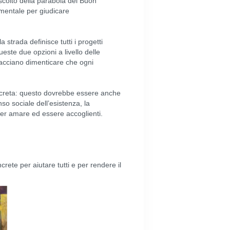
ascolto della parabola del Buon
amentale per giudicare
a strada definisce tutti i progetti
queste due opzioni a livello delle
i facciano dimenticare che ogni
oncreta: questo dovrebbe essere anche
so sociale dell’esistenza, la
 per amare ed essere accoglienti.
rete per aiutare tutti e per rendere il