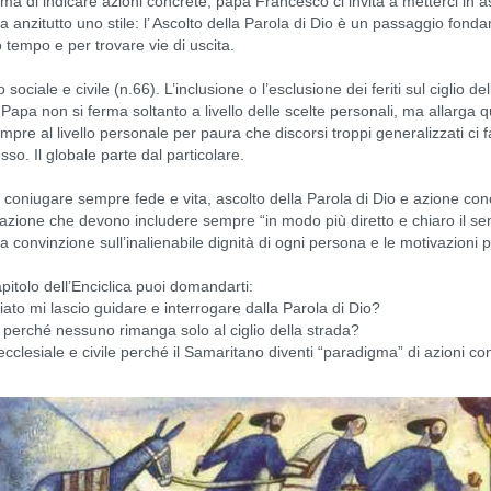
rima di indicare azioni concrete, papa Francesco ci invita a metterci in 
anzitutto uno stile: l’ Ascolto della Parola di Dio è un passaggio fond
tempo e per trovare vie di uscita.
iale e civile (n.66). L’inclusione o l’esclusione dei feriti sul ciglio dell
 Il Papa non si ferma soltanto a livello delle scelte personali, ma allarga 
 sempre al livello personale per paura che discorsi troppi generalizzati c
o. Il globale parte dal particolare.
 a coniugare sempre fede e vita, ascolto della Parola di Dio e azione c
icazione che devono includere sempre “in modo più diretto e chiaro il sen
 la convinzione sull’inalienabile dignità di ogni persona e le motivazioni
pitolo dell’Enciclica puoi domandarti:
iato mi lascio guidare e interrogare dalla Parola di Dio?
perché nessuno rimanga solo al ciglio della strada?
clesiale e civile perché il Samaritano diventi “paradigma” di azioni conc