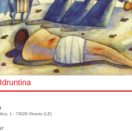
 Idruntina
1
ilica, 1 - 73028 Otranto (LE)
57