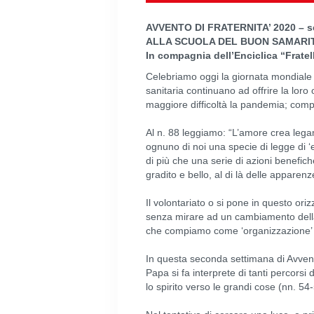
AVVENTO DI FRATERNITA’ 2020 – s
ALLA SCUOLA DEL BUON SAMARI
In compagnia dell’Enciclica “Fratel
Celebriamo oggi la giornata mondiale d
sanitaria continuano ad offrire la loro
maggiore difficoltà la pandemia; compia
Al n. 88 leggiamo: “L’amore crea legami
ognuno di noi una specie di legge di ‘
di più che una serie di azioni benefic
gradito e bello, al di là delle apparenz
Il volontariato o si pone in questo or
senza mirare ad un cambiamento della 
che compiamo come ‘organizzazione’ o
In questa seconda settimana di Avvento
Papa si fa interprete di tanti percorsi
lo spirito verso le grandi cose (nn. 54-