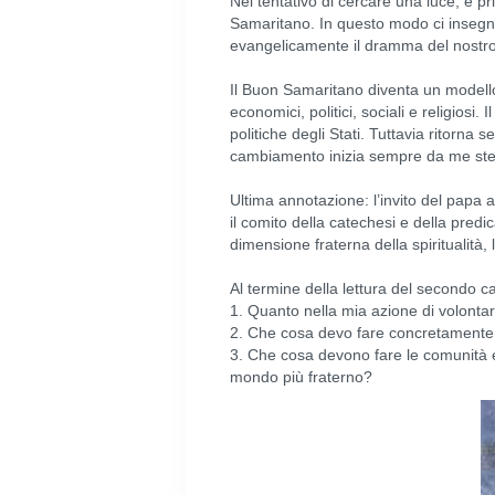
Nel tentativo di cercare una luce, e p
Samaritano. In questo modo ci insegna 
evangelicamente il dramma del nostro 
Il Buon Samaritano diventa un modello soc
economici, politici, sociali e religiosi.
politiche degli Stati. Tuttavia ritorna
cambiamento inizia sempre da me stess
Ultima annotazione: l’invito del papa
il comito della catechesi e della pred
dimensione fraterna della spiritualità,
Al termine della lettura del secondo ca
1. Quanto nella mia azione di volontar
2. Che cosa devo fare concretamente 
3. Che cosa devono fare le comunità ec
mondo più fraterno?