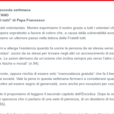
econda settimana
TANO
li tutti” di Papa Francesco
el volontariato. Mentre esprimiamo il nostro grazie a tutti i volontari
 opera soprattutto a favore di coloro che, a causa della vulnerabilità e
mo un ulteriore passo nella lettura della Fratelli tutti.
 e allarga l’esistenza quando fa uscire la persona da sé stessa verso l’
estasi’: uscire da se stessi per trovare negli altri un accrescimento di 
he. Le azioni derivano da un’unione che inclina sempre più verso l’altr
e fisiche e morali” (n.94).
izzonte, oppure rischia di essere solo “manovalanza gratuita” che fa il
società. Vale la pena in questa settimana fermarci a considerare quant
ltre ad essere segno di generosità, sono anche pro-vocazioni per cost
 ti proponiamo di leggere il secondo capitolo dell’Enciclica. Dopo le om
 di speranza che ci parlano di una sete di pienezza, di un desiderio di to
55).