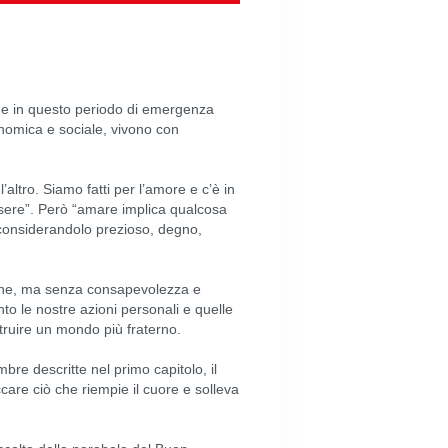
 che in questo periodo di emergenza
conomica e sociale, vivono con
altro. Siamo fatti per l’amore e c’è in
essere”. Però “amare implica qualcosa
o considerandolo prezioso, degno,
 bene, ma senza consapevolezza e
o le nostre azioni personali e quelle
ruire un mondo più fraterno.
bre descritte nel primo capitolo, il
ccare ciò che riempie il cuore e solleva