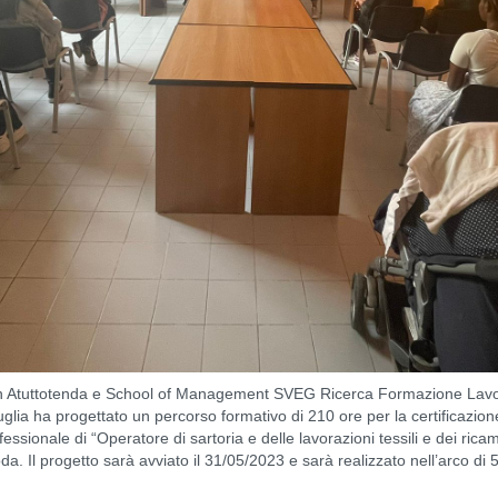
con Atuttotenda e School of Management SVEG Ricerca Formazione Lavo
lia ha progettato un percorso formativo di 210 ore per la certificazi
ofessionale di “Operatore di sartoria e delle lavorazioni tessili e dei rica
oda. Il progetto sarà avviato il 31/05/2023 e sarà realizzato nell’arco d