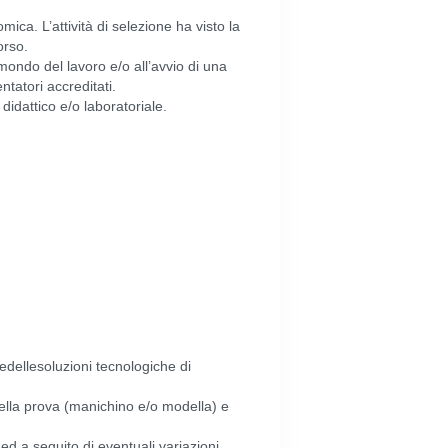
ica. L’attività di selezione ha visto la
orso.
mondo del lavoro e/o all’avvio di una
tatori accreditati.
idattico e/o laboratoriale.
dellesoluzioni tecnologiche di
della prova (manichino e/o modella) e
ed a seguito di eventuali variazioni.