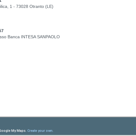
1
ilica, 1 - 73028 Otranto (LE)
57
 presso Banca INTESA SANPAOLO