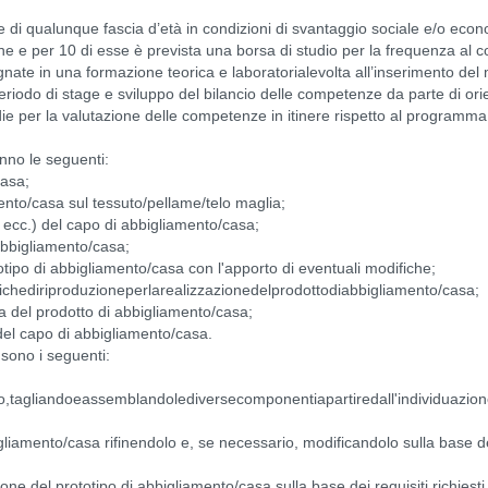
 di qualunque fascia d’età in condizioni di svantaggio sociale e/o econom
nne e per 10 di esse è prevista una borsa di studio per la frequenza al c
ate in una formazione teorica e laboratorialevolta all’inserimento del 
riodo di stage e sviluppo del bilancio delle competenze da parte di orien
e per la valutazione delle competenze in itinere rispetto al programma d
anno le seguenti:
casa;
ento/casa sul tessuto/pellame/telo maglia;
 ecc.) del capo di abbigliamento/casa;
 abbigliamento/casa;
tipo di abbigliamento/casa con l'apporto di eventuali modifiche;
gichediriproduzioneperlarealizzazionedelprodottodiabbigliamento/casa;
ia del prodotto di abbigliamento/casa;
del capo di abbigliamento/casa.
le sono i seguenti:
o,tagliandoeassemblandolediversecomponentiapartiredall'individuazione
bigliamento/casa rifinendolo e, se necessario, modificandolo sulla base 
one del prototipo di abbigliamento/casa sulla base dei requisiti richiesti 