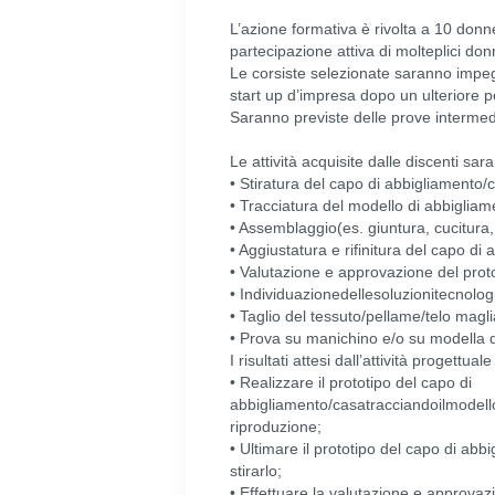
L’azione formativa è rivolta a 10 donne
partecipazione attiva di molteplici do
Le corsiste selezionate saranno impegn
start up d’impresa dopo un ulteriore pe
Saranno previste delle prove intermedi
Le attività acquisite dalle discenti sar
• Stiratura del capo di abbigliamento/
• Tracciatura del modello di abbigliam
• Assemblaggio(es. giuntura, cucitura,
• Aggiustatura e rifinitura del capo di
• Valutazione e approvazione del proto
• Individuazionedellesoluzionitecnolo
• Taglio del tessuto/pellame/telo magl
• Prova su manichino e/o su modella 
I risultati attesi dall’attività progettua
• Realizzare il prototipo del capo di
abbigliamento/casatracciandoilmodell
riproduzione;
• Ultimare il prototipo del capo di ab
stirarlo;
• Effettuare la valutazione e approvazi