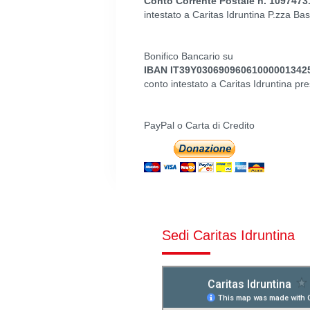
Conto Corrente Postale n. 1097473
intestato a Caritas Idruntina P.zza Bas
Bonifico Bancario su
IBAN IT39Y03069096061000001342
conto intestato a Caritas Idruntina
PayPal o Carta di Credito
Sedi Caritas Idruntina