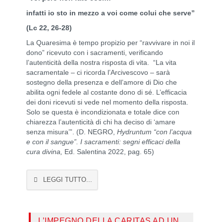
infatti io sto in mezzo a voi come colui che serve”
(Lc 22, 26-28)
La Quaresima è tempo propizio per “ravvivare in noi il
dono” ricevuto con i sacramenti, verificando
l’autenticità della nostra risposta di vita. “La vita
sacramentale – ci ricorda l’Arcivescovo – sarà
sostegno della presenza e dell’amore di Dio che
abilita ogni fedele al costante dono di sé. L’efficacia
dei doni ricevuti si vede nel momento della risposta.
Solo se questa è incondizionata e totale dice con
chiarezza l’autenticità di chi ha deciso di ‘amare
senza misura’”. (D. NEGRO,
Hydruntum “con l’acqua
e con il sangue”. I sacramenti: segni efficaci della
cura divina,
Ed. Salentina 2022, pag. 65)
LEGGI TUTTO...
L’IMPEGNO DELLA CARITAS AD UN