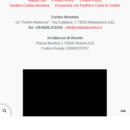
Mappa Sito
Privacy Policy
Cookie Policy
Sostieni Caritas Idruntina
Donazione con PayPal o Carta di Credito
Caritas Idruntina
c/o "Centro Rebecca" - Via Catalana, 1 73020 Melpignano (LE)
Tel. +39.0836.331042 -
info@caritasidruntina.it
Arcidiocesi di Otranto
Piazza Basilica 1 73028 Otranto (LE)
Codice Fiscale: 83000270757