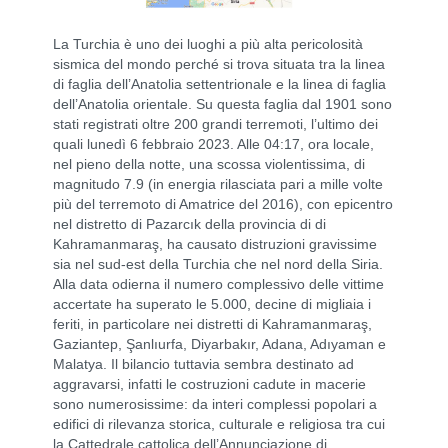
La Turchia è uno dei luoghi a più alta pericolosità
sismica del mondo perché si trova situata tra la linea
di faglia dell’Anatolia settentrionale e la linea di faglia
dell’Anatolia orientale. Su questa faglia dal 1901 sono
stati registrati oltre 200 grandi terremoti, l’ultimo dei
quali lunedì 6 febbraio 2023. Alle 04:17, ora locale,
nel pieno della notte, una scossa violentissima, di
magnitudo 7.9 (in energia rilasciata pari a mille volte
più del terremoto di Amatrice del 2016), con epicentro
nel distretto di Pazarcık della provincia di di
Kahramanmaraş, ha causato distruzioni gravissime
sia nel sud-est della Turchia che nel nord della Siria.
Alla data odierna il numero complessivo delle vittime
accertate ha superato le 5.000, decine di migliaia i
feriti, in particolare nei distretti di Kahramanmaraş,
Gaziantep, Şanlıurfa, Diyarbakır, Adana, Adıyaman e
Malatya. Il bilancio tuttavia sembra destinato ad
aggravarsi, infatti le costruzioni cadute in macerie
sono numerosissime: da interi complessi popolari a
edifici di rilevanza storica, culturale e religiosa tra cui
la Cattedrale cattolica dell’Annunciazione di