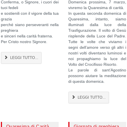
Conferma, o Signore, i cuori dei
Domenica prossima, 7 marzo,
tuoi fedeli
vivremo la Quaresima di carità.
e sostienili con il vigore della tua
In questa seconda domenica di
grazia
Quaresima, intanto, siamo
perché siano perseveranti nella
illuminati dalla luce della
preghiera
Trasfigurazione. Il volto di Gesù
e sinceri nella carità fraterna.
risplende della Luce del Padre.
Per Cristo nostro Signore.
Tutte le volte che viviamo i
segni dell’amore verso gli altri i
nostri volti diventano luminosi e
LEGGI TUTTO...
noi propaghiamo la luce del
Volto del Crocifisso Risorto.
Le parole di sant’Agostino
possono aiutare la meditazione
di questa domenica.
LEGGI TUTTO...
Quaresima di Carità
Giornata di preghiera