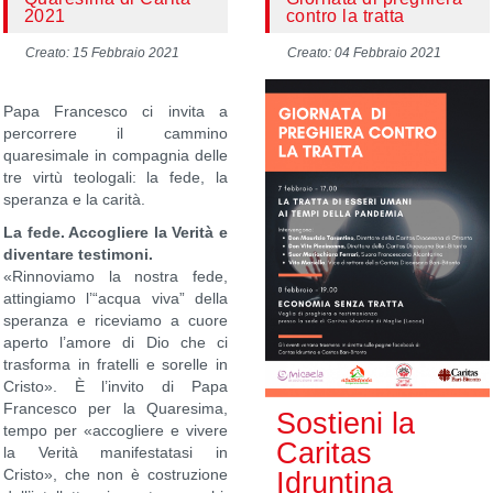
2021
contro la tratta
Creato: 15 Febbraio 2021
Creato: 04 Febbraio 2021
Papa Francesco ci invita a
percorrere il cammino
quaresimale in compagnia delle
tre virtù teologali: la fede, la
speranza e la carità.
La fede. Accogliere la Verità e
diventare testimoni.
«Rinnoviamo la nostra fede,
attingiamo l’“acqua viva” della
speranza e riceviamo a cuore
aperto l’amore di Dio che ci
trasforma in fratelli e sorelle in
Cristo». È l’invito di Papa
Francesco per la Quaresima,
Sostieni la
tempo per «accogliere e vivere
Caritas
la Verità manifestatasi in
Idruntina
Cristo», che non è costruzione