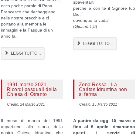
spaventarti,
ecco poche parole di Papa
perché è con te il Signore tuo
Francesco che riecheggiano
Dio,
nelle nostre orecchie e ci
dovunque tu vada”.
portano alla memoria le
(
Giosuè 1,9
)
immagini e la Pasqua di un
anno fa.
LEGGI TUTTO...
LEGGI TUTTO...
1991 marzo 2021 -
Zona Rossa - La
Ricordi pasquali della
Caritas Idruntina non
Chiesa di Otranto
si ferma
Creato: 24 Marzo 2021
Creato: 15 Marzo 2021
Il mese di marzo del 1991
A partire da oggi 15 marzo e
appartiene alla storia della
fino al 6 aprile, rimarranno
nostra Chiesa Idruntina che
aperti i servizi di