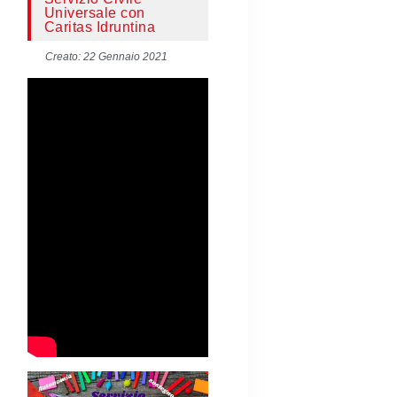
Universale con
Caritas Idruntina
Creato: 22 Gennaio 2021