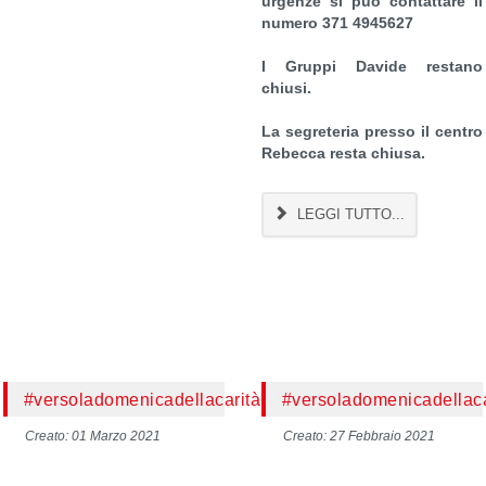
urgenze si può contattare il
numero 371 4945627
I Gruppi Davide restano
chiusi.
La segreteria presso il centro
Rebecca resta chiusa.
LEGGI TUTTO...
#versoladomenicadellacarità
#versoladomenicadellaca
Creato: 01 Marzo 2021
Creato: 27 Febbraio 2021