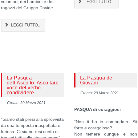
volontari, dei bambini e dei
LEGGI TUTTO...
ragazzi del Gruppo Davide.
LEGGI TUTTO...
La Pasqua
La Pasqua dei
dell’Ascolto. Ascoltare
Giovani
voce del verbo
condividere
Creato: 29 Marzo 2021
Creato: 30 Marzo 2021
PASQUA di coraggiosi
“Siamo stati presi alla sprovvista
“Non ti ho io comandato: Sii
da una tempesta inaspettata e
forte e coraggioso?
furiosa. Ci siamo resi conto di
Non temere dunque e non
trovaci tutti sulla stessa barca”,